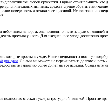
ид практически любой брусчатки. Однако стоит помнить, что д
ре дополнительных мыльных средств, лучше обратите внимание 
повредив поверхность и оставить ее красивой. Использование с
ия.
д небольшим напором, она позволит очистить щели от лишней пы
делать промывку часто. Для ежедневного ухода достаточно прос
алы, которые просты в уходе. Наши специалисты помогут подоб
й для дачи
. С нами вы можете не переживать за долговечность 
едоставить гарантию более 20 лет на все изделия. Создавайте 
зя полностью отсекать уход за тротуарной плиткой. Простые пра
.