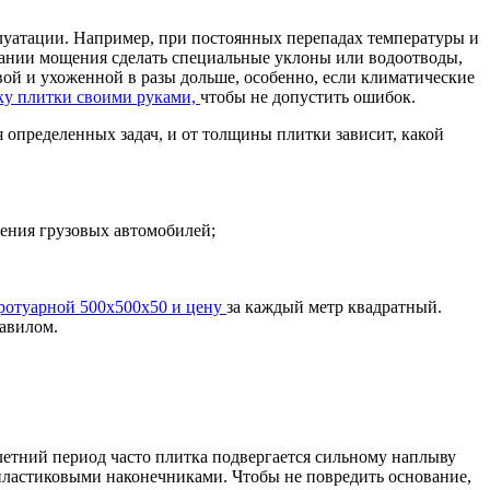
плуатации. Например, при постоянных перепадах температуры и
здании мощения сделать специальные уклоны или водоотводы,
ой и ухоженной в разы дольше, особенно, если климатические
ку плитки своими руками,
чтобы не допустить ошибок.
определенных задач, и от толщины плитки зависит, какой
дения грузовых автомобилей;
ротуарной 500х500х50 и цену
за каждый метр квадратный.
равилом.
летний период часто плитка подвергается сильному наплыву
пластиковыми наконечниками. Чтобы не повредить основание,