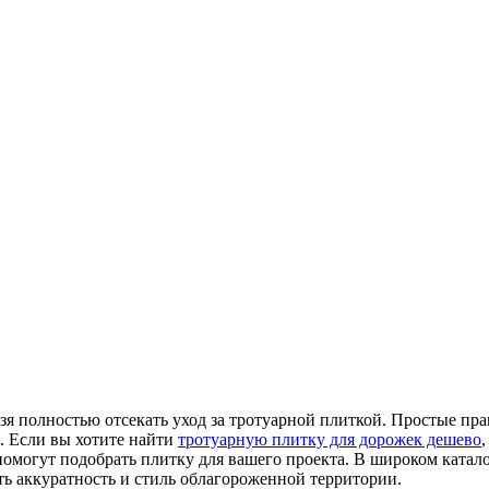
зя полностью отсекать уход за тротуарной плиткой. Простые пра
. Если вы хотите найти
тротуарную плитку для дорожек дешево
помогут подобрать плитку для вашего проекта. В широком катал
ть аккуратность и стиль облагороженной территории.