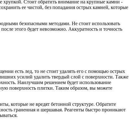
ее хрупкой. Стоит обратить внимание на крупные камни -
охранить ее чистой, без попадания острых камней, которые
ародными безопасными методами. Не стоит использовать
 после этого будет невозможно. Аккуратность и точность
щении есть лед, то не стоит удалять его с помощью острых
 лишних усилий удалить твердый слой с поверхности. Также
ерхность. Наилучшим решением будет использование
вную поверхность плитки. Таким образом, вы можете
нты, которые не вредят бетонной структуре. Обратите
рхность граненная и шершавая. Реагенты быстро проникают
лываться.