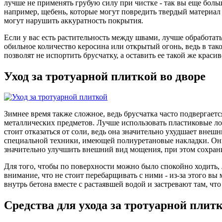
лучше не применять грубую силу при чистке - так вы еще боль
например, щебень, которые могут повредить твердый материал 
могут нарушить аккуратность покрытия.
Если у вас есть растительность между швами, лучше обработат
обильное количество керосина или открытый огонь, ведь в тако
позволят не испортить брусчатку, а оставить ее такой же красив
Уход за тротуарной плиткой во дворе
Зимнее время также сложное, ведь брусчатка часто подвергаетс
металлических предметов. Лучше использовать пластиковые ло
стоит отказаться от соли, ведь она значительно ухудшает вн
специальной техники, имеющей полиуретановые накладки. Они 
значительно улучшить внешний вид мощения, при этом сохрани
Для того, чтобы по поверхности можно было спокойно ходить, 
внимание, что не стоит перебарщивать с ними - из-за этого в
внутрь бетона вместе с растаявшей водой и застревают там, что
Средства для ухода за тротуарной плит