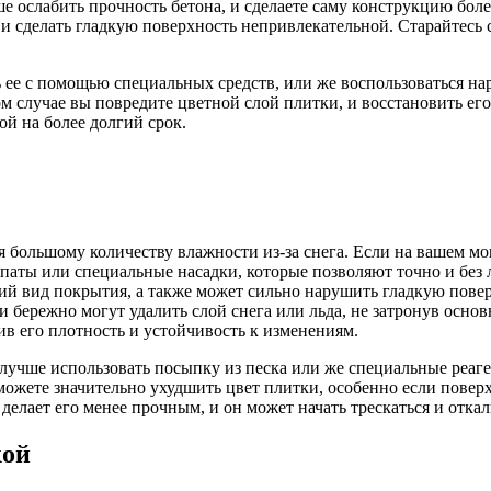
ше ослабить прочность бетона, и сделаете саму конструкцию бол
и сделать гладкую поверхность непривлекательной. Старайтесь с
ь ее с помощью специальных средств, или же воспользоваться н
м случае вы повредите цветной слой плитки, и восстановить его
ой на более долгий срок.
я большому количеству влажности из-за снега. Если на вашем мо
паты или специальные насадки, которые позволяют точно и без
ешний вид покрытия, а также может сильно нарушить гладкую пов
бережно могут удалить слой снега или льда, не затронув осно
в его плотность и устойчивость к изменениям.
лучше использовать посыпку из песка или же специальные реаге
ы можете значительно ухудшить цвет плитки, особенно если пове
 делает его менее прочным, и он может начать трескаться и отка
кой