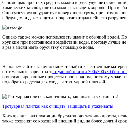
С помощью простых средств, можно в разы улучшить внешний в
химических кислот, плитка может выглядеть хорошо. При выбо
Они смогут мягко удалить с поверхности грязь, при этом не 
в будущем, и даже защитит покрытие от дальнейшего разрушен
Однако так же можно использовать шланг с обычной водой. По
хрупким при постоянном воздействии воды, поэтому лучше не 
а раз в месяц мыть брусчатку с помощью воды.
На нашем сайте вы точно сможете найти качественные матери
оптимальные варианты т
ротуарной плитки 300х300х30 бетонно
и оптимизированные процессы производства, поэтому может пр
подобрать средства для ухода за тротуарной плиткой!
Тротуарная плитка: как очищать, защищать и ухаживать!
Хоть правила эксплуатации брусчатки достаточно просты, нель
также сохранят ее красивый внешний вид на более долгий срок