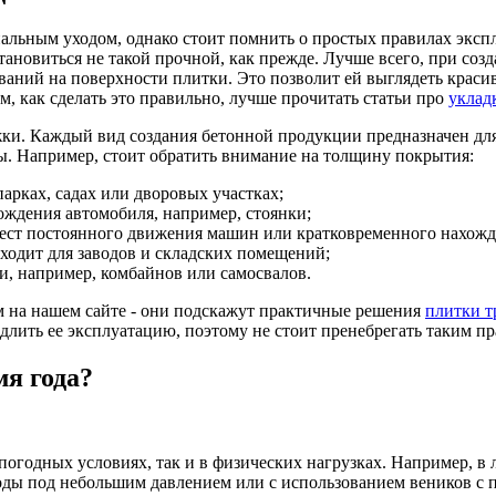
циальным уходом, однако стоит помнить о простых правилах экс
тановиться не такой прочной, как прежде. Лучше всего, при со
ний на поверхности плитки. Это позволит ей выглядеть красив
м, как сделать это правильно, лучше прочитать статьи про
уклад
ки. Каждый вид создания бетонной продукции предназначен для 
ы. Например, стоит обратить внимание на толщину покрытия:
парках, садах или дворовых участках;
ождения автомобиля, например, стоянки;
я мест постоянного движения машин или кратковременного нахож
дходит для заводов и складских помещений;
и, например, комбайнов или самосвалов.
ам на нашем сайте - они подскажут практичные решения
плитки т
лить ее эксплуатацию, поэтому не стоит пренебрегать таким п
мя года?
огодных условиях, так и в физических нагрузках. Например, в 
оды под небольшим давлением или с использованием веников с 